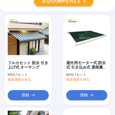
あなたの要件を与える
フルカセット 防水 引き
屋外用モーター式 防水
上げ式 オーヤング
式 引き込み式 屋根裏棚
完全カセット 屋根裏棚
MOQ:
1セット
MOQ:
1セット
最新価格を得る
最新価格を得る
接触
接触