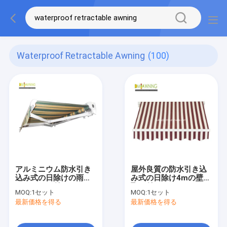
Waterproof Retractable Awning
(100)
アルミニウム防水引き
屋外良質の防水引き込
込み式の日除けの雨
み式の日除け4mの壁に
Chennelが付いている
取り付けられたおおい
MOQ:
1セット
MOQ:
1セット
引き込み式の庭のおお
最新価格を得る
最新価格を得る
い