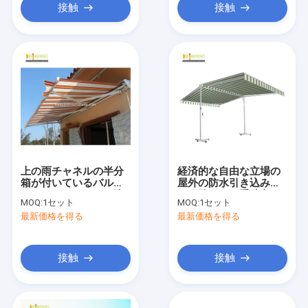
接触
接触
上の雨チャネルの半分
経済的な自由な立場の
箱が付いているバルコ
屋外の防水引き込み式
ニーのアルミニウム防
の日除けの二重味方さ
MOQ:
1セット
MOQ:
1セット
水引き込み式の日除け
れた日除け
最新価格を得る
最新価格を得る
接触
接触