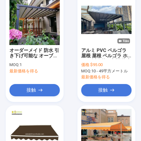
オーダーメイド 防水 引
アルミ PVC ペルゴラ
き下げ可能な オーブン
屋根 屋根 ペルゴラ ホ
アルミ PVC ペルゴラ
テル 近代的な玄関 防水
MOQ:
1
価格:
$95.00
屋根 日陰 システム
引き下げ可能な天井
最新価格を得る
MOQ:
10 - 49平方メートル
最新価格を得る
接触
接触
家へ
製品
わたしたち に つい て