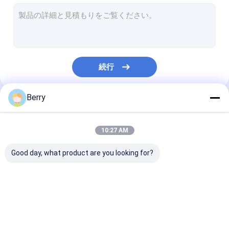
フランス 様式 の 幕張
日除けのローラーの管
屋外パティオの傘
続行
日曜日の陰の帆
パーゴラ オーイング キット
Berry
私たちのカテゴリー
完全なカセット日除け
10:27 AM
ローラーブラインドキット
Good day, what product are you looking for?
引き下げられるアレン
防水引き込み式の日除
引き下げられる
ジング・ハードウェア
け
幕