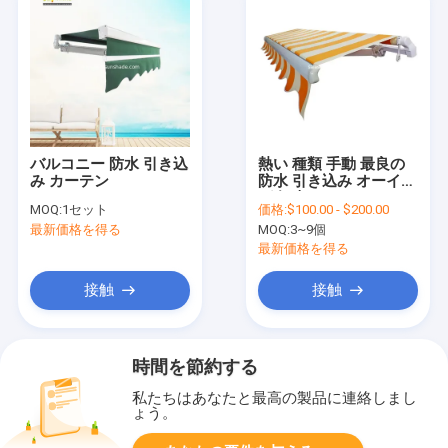
バルコニー 防水 引き込
熱い 種類 手動 最良の
み カーテン
防水 引き込み オーイン
グ 卸売
MOQ:
1セット
価格:
$100.00 - $200.00
最新価格を得る
MOQ:
3~9個
最新価格を得る
接触
接触
時間を節約する
私たちはあなたと最高の製品に連絡しまし
ょう。