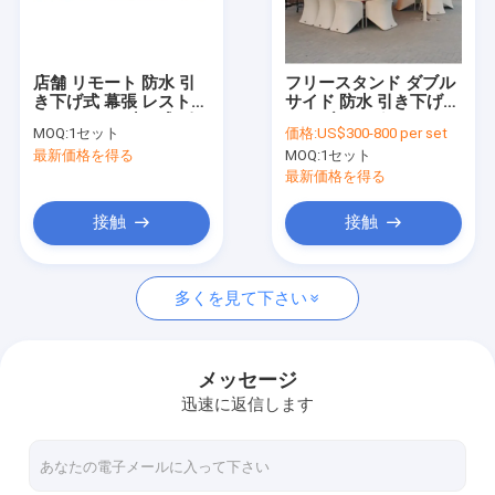
工場 ツアー
品質管理
店舗 リモート 防水 引
フリースタンド ダブル
き下げ式 幕張 レストラ
サイド 防水 引き下げ式
連絡 ください
ン スマート 晴れ式 引
オーブニング ハンドコ
MOQ:
1セット
価格:
US$300-800 per set
き上げ式 幕張
ントロール 屋外 引き上
最新価格を得る
MOQ:
1セット
げ式 オーブニング
ニュース
最新価格を得る
引金 を 求め て ください
接触
接触
多くを見て下さい
引き下げられるアレンジング・ハードウェア
防水引き込み式の日除け
メッセージ
迅速に返信します
引き下げられる窓の天幕
引き下げられる屋根の天幕