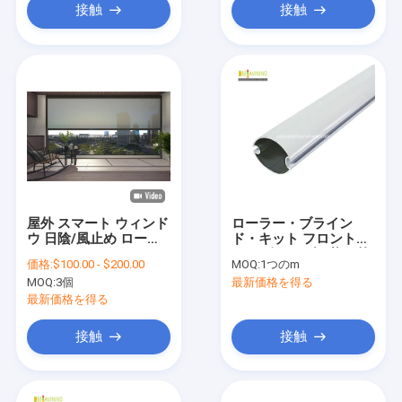
接触
接触
屋外 スマート ウィンド
ローラー・ブライン
ウ 日陰/風止め ローラ
ド・キット フロント・
ー アウイング Zip
バー 引き下げ可能な外
価格:
$100.00 - $200.00
MOQ:
1つのm
Track ブラインド
壁のコンポーネント
MOQ:
3個
最新価格を得る
最新価格を得る
接触
接触