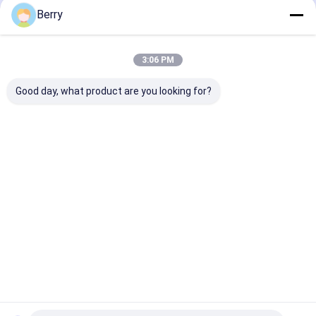
Berry
私たちのカテゴリー
3:06 PM
Good day, what product are you looking for?
引き下げられるアレン
防水引き込み式の日除
引き下げられる
ジング・ハードウェア
け
幕
Desktop Site
ホーム
企業情報
お問い合わせ
地図
プライバシーポリシー
品質
引き下げられるアレンジング・ハードウェア
中国工
場.Copyright © 2026 DM AWNING SOLUTION CO., LIMITED. All Rights
Reserved.