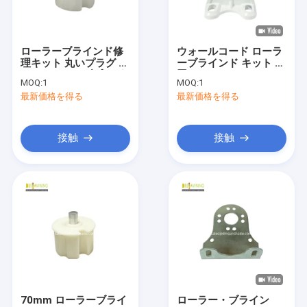
工場 ツアー
品質管理
ローラーブラインド修
ウォールコード ローラ
理キット 丸いプラグ ナ
ーブラインド キット 設
連絡 ください
イロンチューブプラグ
置コード アルミニアム
MOQ:
1
MOQ:
1
オーイング ブレーケッ
最新価格を得る
最新価格を得る
ト
ニュース
引金 を 求め て ください
接触
接触
引き下げられるアレンジング・ハードウェア
防水引き込み式の日除け
引き下げられる窓の天幕
引き下げられる屋根の天幕
70mm ローラーブライ
ローラー・ブライン