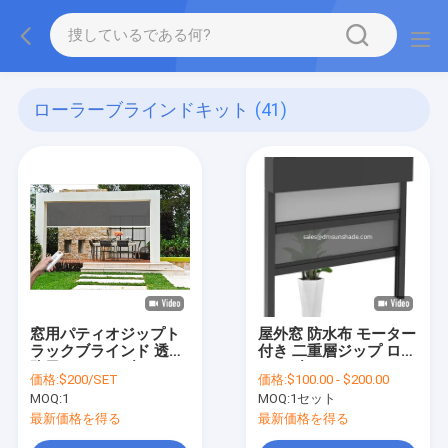
ローラーブラインドキット
(41)
窓用パティオジップト
屋外窓 防水布 モーター
ラックブラインド 透明
付き 二重層ジップ ロー
防風ローラーブライン
ラーブラインド
価格:
$200/SET
価格:
$100.00 - $200.00
ド
MOQ:
1
MOQ:
1セット
最新価格を得る
最新価格を得る