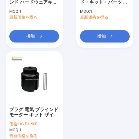
ンド ハードウェアキッ
ド・キット・パーツ ユ
フランス 様式 の 幕張
ト ナイロン 丸いプラグ
ニバーサル・ローリン
MOQ:
1
MOQ:
1
アウニング ハードウェ
グ・ブレーケット
最新価格を得る
日除けのローラーの管
最新価格を得る
ア部品
屋外パティオの傘
接触
接触
日曜日の陰の帆
パーゴラ オーイング キット
完全なカセット日除け
ローラーブラインドキット
プラグ 電気 ブラインド
モーター キット ザイパ
ー ロール カーテン チ
価格:
US $1-50$
ューブ プラグ ナイロン
MOQ:
1
オーイング ハードウェ
ア キット
最新価格を得る