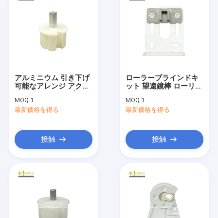
アルミニウム 引き下げ
ローラーブラインドキ
可能なアレンジ アクセ
ット 望遠鏡棒 ローリン
サリー スクエアプラグ
グアクセサリー
MOQ:
1
MOQ:
1
アレンジ 窓の部品
最新価格を得る
最新価格を得る
接触
接触
家へ
製品
わたしたち に つい て