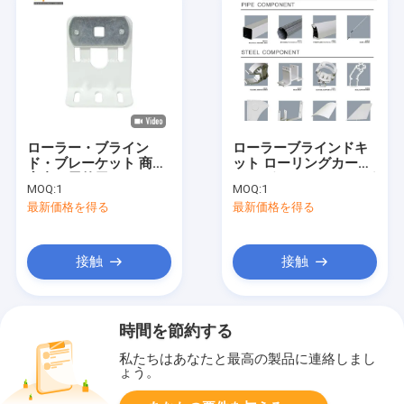
ローラー・ブライン
ローラーブラインドキ
ド・ブレーケット 商用
ット ローリングカーテ
室内・屋外用
ン サポート ローリング
MOQ:
1
MOQ:
1
カーテン 固定ブレーキ
最新価格を得る
最新価格を得る
ット
接触
接触
時間を節約する
私たちはあなたと最高の製品に連絡しまし
ょう。