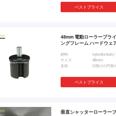
ベストプライス
48mm 電動ローラーブラ
ングフレーム ハードウェ
材料:
nylon&steel
サイズ:
48mm
名前:
日除けの円形
ベストプライス
垂直シャッターローラーブ