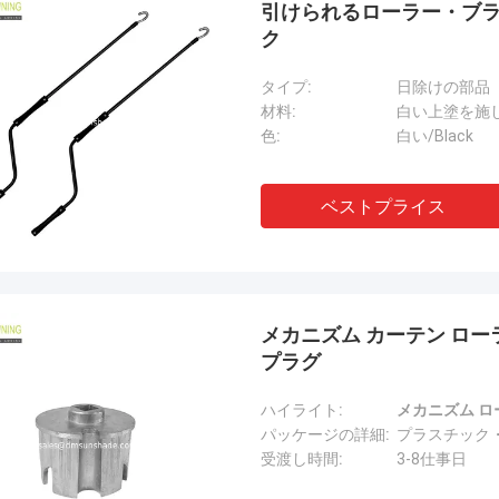
引けられるローラー・ブライ
ク
タイプ:
日除けの部品
材料:
白い上塗を施
色:
白い/Black
ベストプライス
メカニズム カーテン ローラ
プラグ
ハイライト:
メカニズム 
パッケージの詳細:
プラスチック
受渡し時間:
3-8仕事日