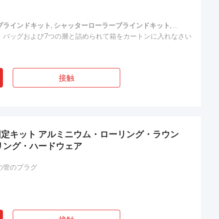
ブラインドキット
,
シャッターローラーブラインドキット
,
カーテン・ロ
・バッグおよび7つの層と詰められて箱をカートンに入れなさい
接触
定キット アルミニウム・ローリング・ラウン
リング・ハードウェア
の管のプラグ