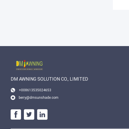
DM AWNING SOLUTION CO., LIMITED
+008613535024653
berry@dmsunshade.com