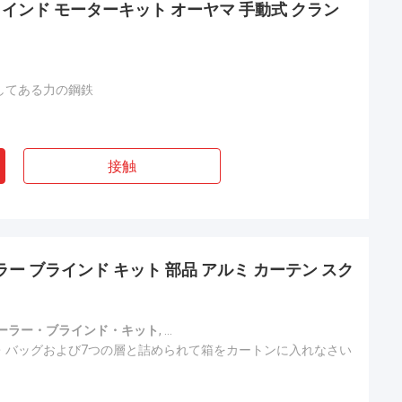
ンド モーターキット オーヤマ 手動式 クラン
してある力の鋼鉄
接触
ー ブラインド キット 部品 アルミ カーテン スク
ローラー・ブラインド・キット
,
スクワール・ブラインド・キット
,
CE 
・バッグおよび7つの層と詰められて箱をカートンに入れなさい