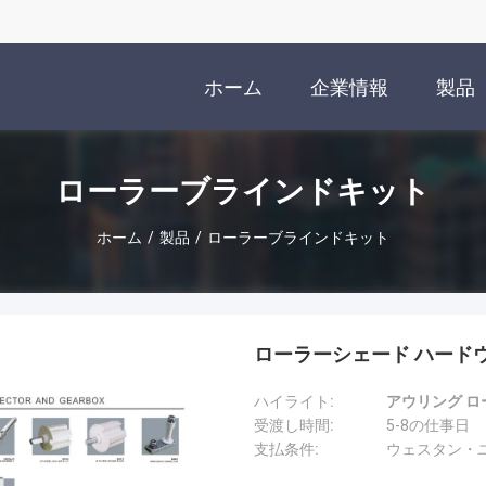
ホーム
企業情報
製品
ローラーブラインドキット
ホーム
/
製品
/
ローラーブラインドキット
ローラーシェード ハード
ハイライト:
アウリング ロ
受渡し時間:
5-8の仕事日
支払条件:
ウェスタン・ユ