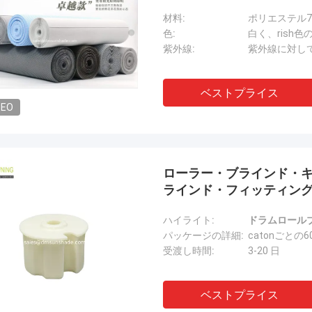
材料:
ポリエステル70%
色:
白く、rish
紫外線:
紫外線に対し
ベストプライス
DEO
ローラー・ブラインド・キッ
ラインド・フィッティン
ハイライト:
ドラムロール
パッケージの詳細:
catonごとの6
受渡し時間:
3-20 日
ベストプライス