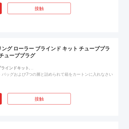
接触
ング ローラー ブラインド キット チューブプラ
 チューブプラグ
ブラインドキット
,
パーソナライズド ローラーブラインド キット
,
アルミ
・バッグおよび7つの層と詰められて箱をカートンに入れなさい
接触