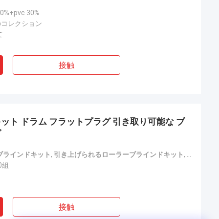
+pvc 30%
色のコレクション
て
接触
ト ドラム フラットプラグ 引き取り可能な ブ
グ
ブラインドキット
,
引き上げられるローラーブラインドキット
,
引き上げ
0組
接触