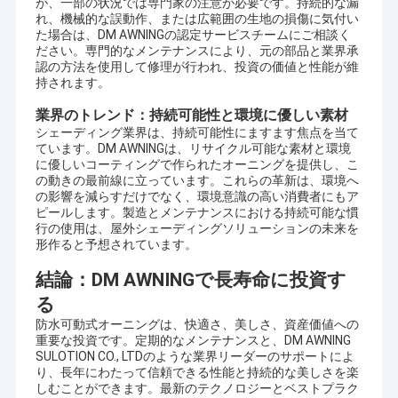
が、一部の状況では専門家の注意が必要です。持続的な漏
フランス 様式 の 幕張
れ、機械的な誤動作、または広範囲の生地の損傷に気付い
た場合は、DM AWNINGの認定サービスチームにご相談く
日除けのローラーの管
ださい。専門的なメンテナンスにより、元の部品と業界承
認の方法を使用して修理が行われ、投資の価値と性能が維
持されます。
サポートOEM&ODM
屋外パティオの傘
私たちの会社は,広範囲にわたる 屋外の天幕,天幕の部品,テント,屋
業界のトレンド：持続可能性と環境に優しい素材
外の巨大な傘などに関与しています. オーダーメイドのアルミ合金
日曜日の陰の帆
シェーディング業界は、持続可能性にますます焦点を当て
製品が設計することができます.アルミ合金窓棚アルミ合金車棚 陽
ています。DM AWNINGは、リサイクル可能な素材と環境
光室 パビリオン ぶどう枠など
に優しいコーティングで作られたオーニングを提供し、こ
パーゴラ オーイング キット
の動きの最前線に立っています。これらの革新は、環境へ
の影響を減らすだけでなく、環境意識の高い消費者にもア
完全なカセット日除け
ピールします。製造とメンテナンスにおける持続可能な慣
行の使用は、屋外シェーディングソリューションの未来を
形作ると予想されています。
ローラーブラインドキット
結論：DM AWNINGで長寿命に投資す
る
防水可動式オーニングは、快適さ、美しさ、資産価値への
ご存知のように 広州は 便利な交通手段で 合理的な価格で アルミ
重要な投資です。定期的なメンテナンスと、DM AWNING
ニウムを購入するための アルミニウム製造拠点です
SULOTION CO., LTDのような業界リーダーのサポートによ
私たちはあなたの新しいアルミフロントバー,ローラー軸のための
り、長年にわたって信頼できる性能と持続的な美しさを楽
新しいフリー模具を開くことができます MOQ 300pcs あなたの想
しむことができます。最新のテクノロジーとベストプラク