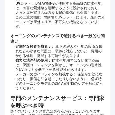
UVカット：
DM AWNINGが使用する高品質の防水生地
のビジネスサイクルの国内および船上において高い評判
工場 ツアー
は、有害な紫外線を遮断するように設計されており、
を享受しています.
人々と屋外家具の両方を太陽の損傷から保護します。
品質管理
この二重の機能—耐候性とUVカット—により、最新のオ
アリミニアム合金製製品もあり,テラスシェード,アルミ合金製窓棚
ーニングは屋外エリアに不可欠な機能となっていま
などもあります.アルミ合金カーポートソーラールーム,パビリオ
す。
連絡 ください
ン,ブドウのフレーム その他の高級製品
オーニングのメンテナンスで避けるべき一般的な間
優良品質,長時間保証,美しい外観,柔軟な設置,強い風に耐える,抗老
ニュース
違い
化,抗腐食,放射線対策高品質のサービス,回答生産,デザイン,輸送,
設置,販売後など
定期的な検査を怠る：
ボルトの緩みや生地の軽微な破
引金 を 求め て ください
れなどの小さな問題は、早急に対処しないと、費用の
設計技術者のチームメイトのおかげで,私たちはあなたの特定の要
かかる修理に発展する可能性があります。
求を満たすために OEMまたはODMサービスを提供することがで
強力な洗浄剤の使用：
防水生地用ではない化学薬品
きます.
は、保護コーティングを剥がし、オーニングの耐水性
とUVカットを低下させる可能性があります。
引き下げられるアレンジング・ハードウェア
メーカーのガイドラインを無視する：
保証が無効にな
ったり、損傷を引き起こしたりしないように、必ず特
定のオーニングモデルのDM AWNINGのケア手順に従っ
防水引き込み式の日除け
てください。
引き下げられる窓の天幕
専門のメンテナンスサービス：専門家
を呼ぶべき時
引き下げられる屋根の天幕
多くのメンテナンス作業は所有者が行うことができます