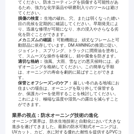
てください。防水コーティングを損傷する可能性があ
るため、強力な化学薬品や研磨剤入りのツールは避け
てください。
損傷の検査：
生地の破れ、穴、または弱くなった縫い
目の兆候を定期的に確認してください。早期発見によ
り、迅速な修理が可能になり、水の浸入やさらなる劣
化を防ぐことができます。
メカニズムの確認：
可動機能は、頑丈なフレームと可
動部品に依存しています。DM AWNINGの推奨に従い、
ジョイント、スプリング、トラックに潤滑油を塗布し
て、スムーズな操作を確保し、錆や腐食を防ぎます。
適切な格納：
強風、大雨、雪などの悪天候時には、必
ずオーニングを格納してください。この簡単な手順
は、オーニングの寿命を劇的に延ばすことができま
す。
保管とオフシーズンのケア：
厳しい冬のある地域にお
住まいの場合は、オーニングを取り外して保管する
か、保護カバーを使用することを検討してください。
これにより、極端な温度や湿気への露出を減らすこと
ができます。
業界の視点：防水オーニング技術の進化
オーニング業界は、防水生地技術と自動化において大きな
進歩を遂げてきました。最新の防水可動式オーニングは、
UVカット、カビ、水に対する優れた耐性を提供するPVCコ