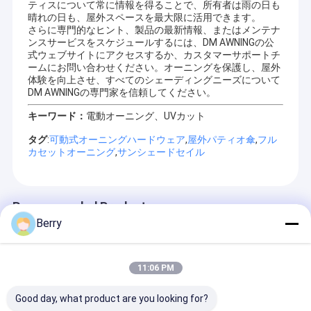
像を満たすために.
ティスについて常に情報を得ることで、所有者は雨の日も
ローラー軸,四角管,折りたたみの腕,そして布を 顧客全員に個別に
晴れの日も、屋外スペースを最大限に活用できます。
提供できる理由です
さらに専門的なヒント、製品の最新情報、またはメンテナ
660モデル腕がとても安定しています 10年以上の使用です 壊れた
ンスサービスをスケジュールするには、DM AWNINGの公
問題で サービス後もほとんどありません
式ウェブサイトにアクセスするか、カスタマーサポートチ
概要:
ームにお問い合わせください。オーニングを保護し、屋外
1 多様的な設計,引き込み可能な枠,保育園の棚,安定し
体験を向上させ、すべてのシェーディングニーズについて
た品質のドロップアーム棚など.
DM AWNINGの専門家を信頼してください。
2 OEM/ODMサービス
キーワード：
電動オーニング、UVカット
3 顧客の描画と要求を歓迎し,また,新しい模具を開く
利
ことができます.
タグ
:
可動式オーニングハードウェア
,
屋外パティオ傘
,
フル
点
4人の経験豊富なエンジニア,サウンドマネジメントシ
カセットオーニング
,
サンシェードセイル
は
ステム,革新的な精神とチームワーク
5 厳格な品質試験
6 卸売価格表と間に合う配達保証
7 安全包装
8 善意で
Recommended Products
Berry
詳細の写真やプロジェクト情報については,ウェブサイト
www.dmsunshade.com をご覧ください.
11:06 PM
Good day, what product are you looking for?