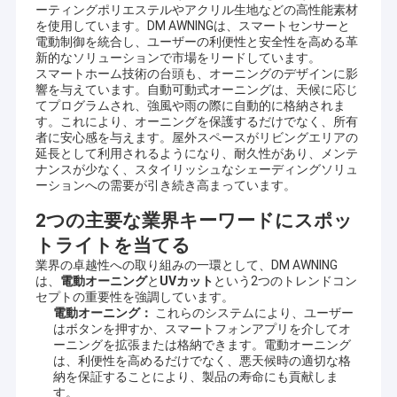
ーティングポリエステルやアクリル生地などの高性能素材
を使用しています。DM AWNINGは、スマートセンサーと
電動制御を統合し、ユーザーの利便性と安全性を高める革
新的なソリューションで市場をリードしています。
スマートホーム技術の台頭も、オーニングのデザインに影
響を与えています。自動可動式オーニングは、天候に応じ
てプログラムされ、強風や雨の際に自動的に格納されま
す。これにより、オーニングを保護するだけでなく、所有
者に安心感を与えます。屋外スペースがリビングエリアの
延長として利用されるようになり、耐久性があり、メンテ
ナンスが少なく、スタイリッシュなシェーディングソリュ
ーションへの需要が引き続き高まっています。
2つの主要な業界キーワードにスポッ
トライトを当てる
業界の卓越性への取り組みの一環として、DM AWNING
は、
電動オーニング
と
UVカット
という2つのトレンドコン
家へ
セプトの重要性を強調しています。
電動オーニング：
これらのシステムにより、ユーザー
会社プロフィール
はボタンを押すか、スマートフォンアプリを介してオ
製品
ーニングを拡張または格納できます。電動オーニング
DM AWNING SULOTION CO., LTD 専門的な屋外用品の
は、利便性を高めるだけでなく、悪天候時の適切な格
わたしたち に つい て
屋外用屋や日傘 研修・販売・マーケティング私たちは屋
納を保証することにより、製品の寿命にも貢献しま
外日焼け止めの設計と製造に特化した製造業者であり,こ
す。