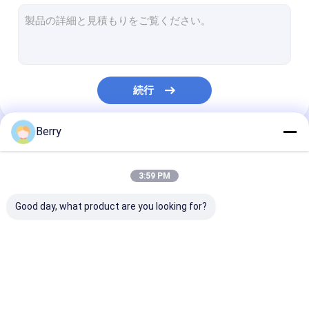
フランス 様式 の 幕張
日除けのローラーの管
屋外パティオの傘
続行
日曜日の陰の帆
パーゴラ オーイング キット
Berry
私たちのカテゴリー
完全なカセット日除け
3:59 PM
ローラーブラインドキット
Good day, what product are you looking for?
引き下げられるアレン
防水引き込み式の日除
引き下げられる
ジング・ハードウェア
け
幕