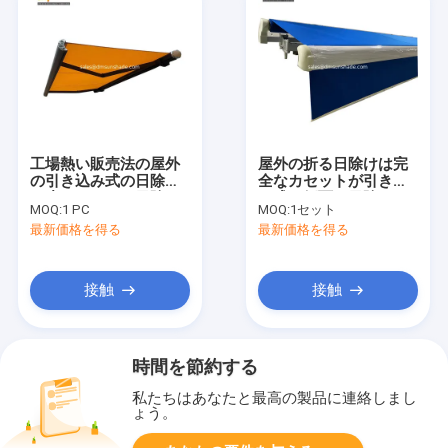
工場熱い販売法の屋外
屋外の折る日除けは完
の引き込み式の日除け
全なカセットが引き込
頑丈なカセット日除け
み式の側面の日除けに
MOQ:
1 PC
MOQ:
1セット
の電気日除け
モーターを備えたアル
最新価格を得る
最新価格を得る
ミ合金をカスタマイズ
した
接触
接触
時間を節約する
私たちはあなたと最高の製品に連絡しまし
ょう。