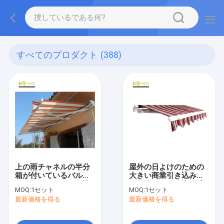
すべてのプロダクト
(388)
上の雨チャネルの半分
屋外の日よけのための
箱が付いているバルコ
大きい商業引き込み式
ニーのアルミニウム防
の日除けの引き込み式
MOQ:
1セット
MOQ:
1セット
水引き込み式の日除け
の日除け
最新価格を得る
最新価格を得る