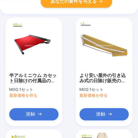
あなたの要件を与える
半アルミニウム カセッ
より安い屋外の引き込
ト日除けの付属品の工
み式の日除け販売のた
場、中国のheavry引き
めの4x3m
MOQ:
1セット
MOQ:
1セット
込み式の日除けの部品
最新価格を得る
最新価格を得る
接触
接触