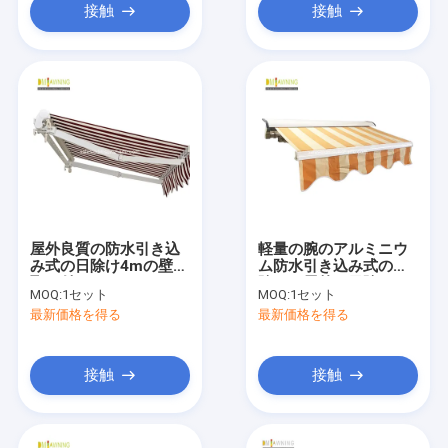
接触
接触
屋外良質の防水引き込
軽量の腕のアルミニウ
み式の日除け4mの壁に
ム防水引き込み式の日
取り付けられたおおい
除けの屋外の日除け
MOQ:
1セット
MOQ:
1セット
最新価格を得る
最新価格を得る
接触
接触