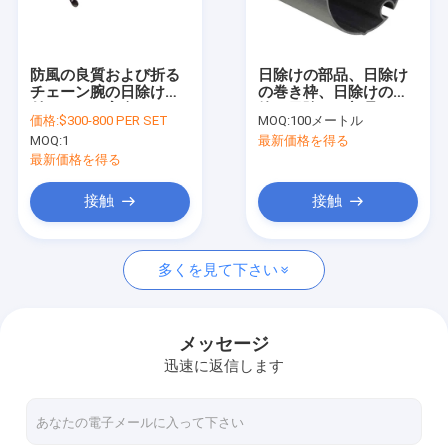
工場 ツアー
品質管理
防風の良質および折る
日除けの部品、日除け
チェーン腕の日除けが
の巻き枠、日除けの
連絡 ください
付いている完全な
管、日除けの部品
価格:
$300-800 PER SET
MOQ:
100メートル
casstteの引き込み式
MOQ:
1
最新価格を得る
の日除け強く
ニュース
最新価格を得る
引金 を 求め て ください
接触
接触
多くを見て下さい
引き下げられるアレンジング・ハードウェア
防水引き込み式の日除け
メッセージ
迅速に返信します
引き下げられる窓の天幕
引き下げられる屋根の天幕