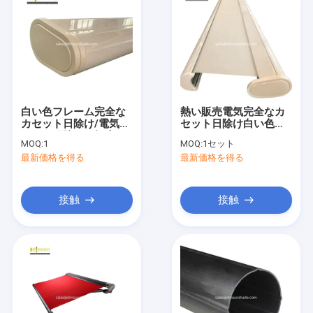
白い色フレーム完全な
熱い販売電気完全なカ
カセット日除け/電気カ
セット日除け白い色フ
セット日除けの卸売
レームおよびアクリル
MOQ:
1
MOQ:
1セット
の生地は滑らかになる
最新価格を得る
最新価格を得る
接触
接触
家へ
製品
わたしたち に つい て