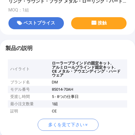
リング・ラウンド・プラグ メタル・ローリング・ハード
ウェア
MOQ：1組
ベストプライス
接触
製品の説明
,
ローラーブラインドの固定キット
,
アルミロールブラインド固定キット
ハイライト
CE メタル・アウエンディング・ハード
ウェア
ブランド名
DM
モデル番号
85014-70AH
受渡し時間
5 - 8つの仕事日
最小注文数量
1組
証明
CE
多くを見て下さい