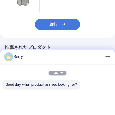
ードウェア
続行
推薦されたプロダクト
Berry
3:46 PM
Good day, what product are you looking for?
Stepless Light &
ホットセール モーター
Windroof ジ
Privacy Control
スプリング 防風ジップ
ック ブライン
bedroom
ブラインド パティオ&
チェーン操作式
windowsiles office
バルコニー 手動補助リ
よび窓用カバー
double velvet zebra
フティングローラーブ
けの耐久性のあ
ベストプライス
ベストプライス
ベストプラ