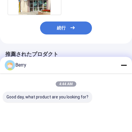
続行
推薦されたプロダクト
Berry
4:44 AM
Good day, what product are you looking for?
引き下げられるフラン
屋外電源で覆われたフ
アリミニアム 
ス式のオーイニング部
ランス風の窓窓バルコ
可能な窓の窓ガ
品
ニー
ランス語
ベストプライス
ベストプライス
ベストプラ