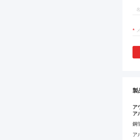
製
ア
ア
鋼管
アル