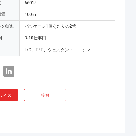
号
66015
数量
100m
ジの詳細
パッケージ1個あたりの2管
間
3-10仕事日
L/C、T/T、ウェスタン・ユニオン
ライス
接触