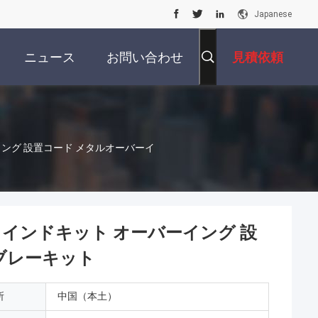
Japanese
ニュース
お問い合わせ
見積依頼
ング 設置コード メタルオーバーイ
インドキット オーバーイング 設
ブレーキット
所
中国（本土）