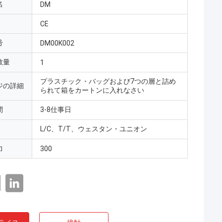
名
DM
CE
号
DM00K002
数量
1
プラスチック・バッグおよび7つの層と詰め
ジの詳細
られて箱をカートンに入れなさい
間
3-8仕事日
L/C、T/T、ウェスタン・ユニオン
力
300