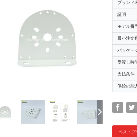
ブランド
証明
モデル番
最小注文
パッケー
受渡し時
支払条件
供給の能
ベストプ