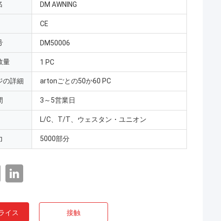
名
DM AWNING
CE
号
DM50006
数量
1 PC
ジの詳細
artonごとの50か60 PC
間
3～5営業日
L/C、T/T、ウェスタン・ユニオン
力
5000部分
ライス
接触