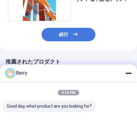
続行
推薦されたプロダクト
Berry
5:14 PM
Good day, what product are you looking for?
アルミニウムドロップ
垂直アワー トルド 垂直
屋外日陰 モー
アーム手動格納式ウィ
シェード アクセサリー
軽量 引き下げ可
ンドウオーニング/商業
井 LEDライト 
用オーニング