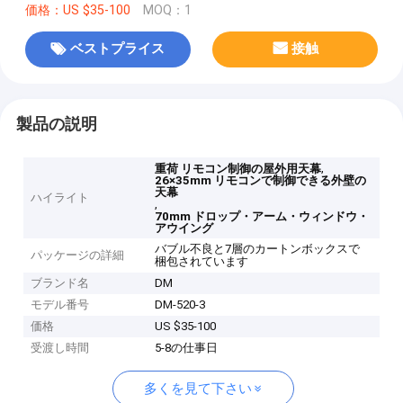
価格：US $35-100
MOQ：1
ベストプライス
接触
製品の説明
,
重荷 リモコン制御の屋外用天幕
26×35mm リモコンで制御できる外壁の
天幕
ハイライト
,
70mm ドロップ・アーム・ウィンドウ・
アウイング
バブル不良と7層のカートンボックスで
パッケージの詳細
梱包されています
ブランド名
DM
モデル番号
DM-520-3
価格
US $35-100
受渡し時間
5-8の仕事日
多くを見て下さい