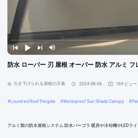
防水 ローバー 刃 屋根 オーバー 防水 アルミ 
引き下げられる屋根の天幕
2024-08-06
169 ビュー
#
Louvered Roof Pergola
#
Waterproof Sun Shade Canopy
#
Pe
アルミ製の防水屋根システム 防水パーゴラ 暖房や冷却機やLEDラ
イデアを作成します. このモデルは標準サイズ:3*3M または3*4Mです
ン引けるパーゴラ,換気,日焼け止め,自由時間を楽しむことができます. -