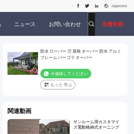
Japanese
品
ニュース
お問い合わせ
見積依頼
防水 ローバー 刃 屋根 オーバー 防水 アルミ
フレーム パーゴラ オーバー
今連絡してください
もっと 学ぶ
関連動画
サンルーム用カスタマイ
ズ電動格納式オーニング