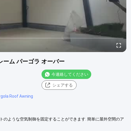
フレーム パーゴラ オーバー
今連絡してください
シェアする
rgola Roof Awning
イトのような空気制御を固定することができます. 簡単に屋外空間のア
. 快速な出荷のため. 3日以内に港に配達します. -1. リモコンで1ボタ
 2. アルミ製の厚く厚い柱型プロファイルを使....
もっと見る