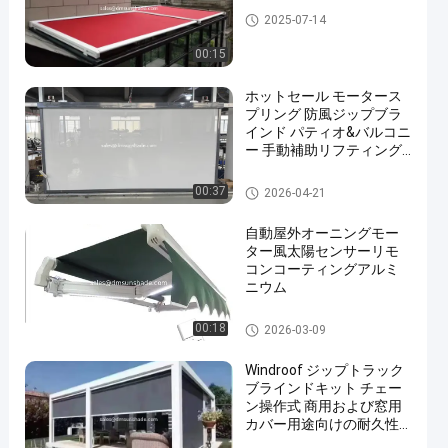
引き下げられる屋根の天幕
2025-07-14
00:15
ホットセール モータース
プリング 防風ジップブラ
インド パティオ&バルコニ
ー 手動補助リフティング
ローラーブラインド
ローラーブラインドキット
00:37
2026-04-21
自動屋外オーニングモー
ター風太陽センサーリモ
コンコーティングアルミ
ニウム
引き下げられるアレンジン
00:18
2026-03-09
グ・ハードウェア
Windroof ジップトラック
ブラインドキット チェー
ン操作式 商用および窓用
カバー用途向けの耐久性
のあるソリューション