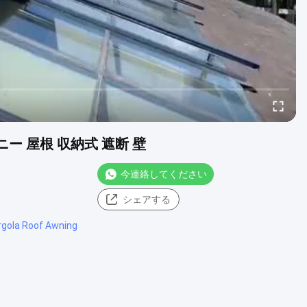
コニー 屋根 収納式 遮断 壁
今連絡してください
シェアする
rgola Roof Awning