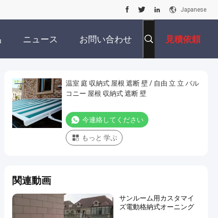
Japanese
品
ニュース
お問い合わせ
見積依頼
温室 庭 収納式 屋根 遮断 壁 / 自由 立 立 バル
コニー 屋根 収納式 遮断 壁
今連絡してください
もっと 学ぶ
関連動画
サンルーム用カスタマイ
ズ電動格納式オーニング