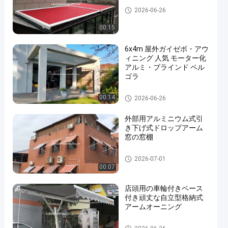
引き下げられる屋根の天幕
2026-06-26
00:15
6x4m 屋外ガイゼボ・アウ
ィニング 人気 モーター化
アルミ・ブラインド ペル
ゴラ
防水引き込み式の日除け
00:14
2026-06-26
外部用アルミニウム式引
き下げ式ドロップアーム
窓の窓棚
引き下げられる窓の天幕
2026-07-01
00:07
店頭用の車輪付きベース
付き頑丈な自立型格納式
アームオーニング
防水引き込み式の日除け