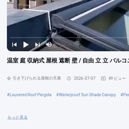
温室 庭 収納式 屋根 遮断 壁 / 自由 立 立 バル
引き下げられる屋根の天幕
2026-07-07
49 ビュー
#
Louvered Roof Pergola
#
Waterproof Sun Shade Canopy
#
Pe
もっと見る