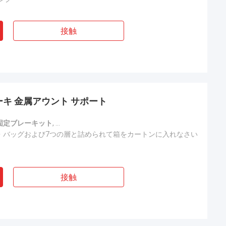
接触
キ 金属アウント サポート
固定ブレーキット
,
メタル・アウイング・マウント・ブレーキット
,
CE
・バッグおよび7つの層と詰められて箱をカートンに入れなさい
接触