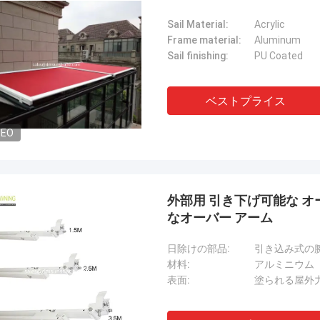
Sail Material:
Acrylic
Frame material:
Aluminum
Sail finishing:
PU Coated
ベストプライス
DEO
外部用 引き下げ可能な オ
なオーバー アーム
日除けの部品:
引き込み式の
材料:
アルミニウム
表面:
塗られる屋外