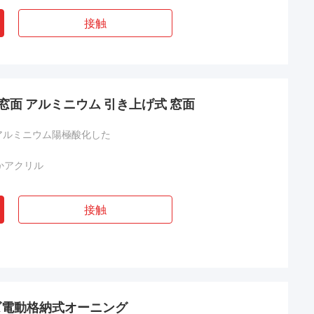
接触
 窓面 アルミニウム 引き上げ式 窓面
mはアルミニウム陽極酸化した
かアクリル
接触
ズ電動格納式オーニング