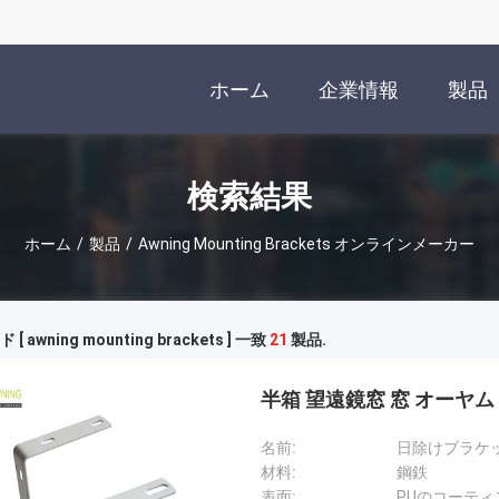
ホーム
企業情報
製品
検索結果
ホーム
/
製品
/
Awning Mounting Brackets オンラインメーカー
[ awning mounting brackets ] 一致
21
製品.
半箱 望遠鏡窓 窓 オーヤム
名前:
日除けブラケ
材料:
鋼鉄
表面:
PUのコーティ