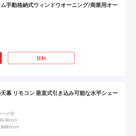
ム手動格納式ウィンドウオーニング/商業用オー
接触
天幕 リモコン 垂直式引き込み可能な水平シェー
ラーの管
x40mm
ス鋼棒6mm