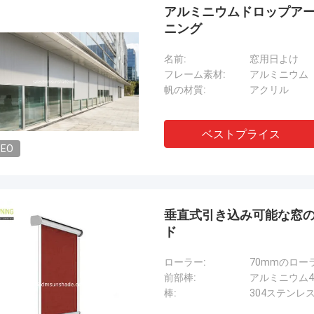
アルミニウムドロップアー
ニング
名前:
窓用日よけ
フレーム素材:
アルミニウム
帆の材質:
アクリル
ベストプライス
DEO
垂直式引き込み可能な窓の
ド
ローラー:
70mmのロー
前部棒:
アルミニウム48
棒:
304ステンレ