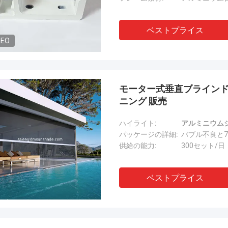
ベストプライス
DEO
モーター式垂直ブラインド
ニング 販売
ハイライト:
アルミニウム
パッケージの詳細:
バブル不良と
供給の能力:
300セット/日
ベストプライス