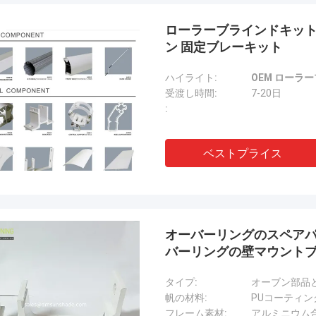
ローラーブラインドキット
ン 固定ブレーキット
ハイライト:
OEM ローラ
受渡し時間:
7-20日
:
ベストプライス
オーバーリングのスペアパ
バーリングの壁マウント
タイプ:
オーブン部品
帆の材料:
PUコーティン
フレーム素材:
アルミニウム