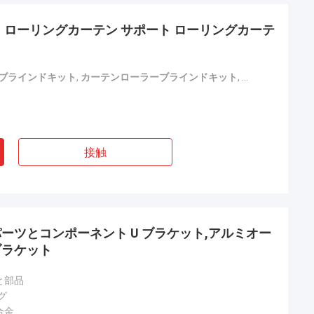
 ローリングカーテン サポート ローリングカーテ
ーブラインドキット
,
カーテンローラーブラインドキット
,
アウリングの固
接触
ーツとコンポーネント U ブラケット,アルミオー
ブラケット
と部品
グ
合金