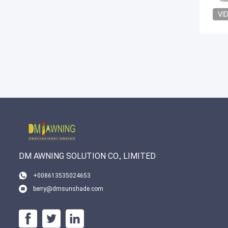
VI
DM AWNING SOLUTION CO., LIMITED
+008613535024653
berry@dmsunshade.com