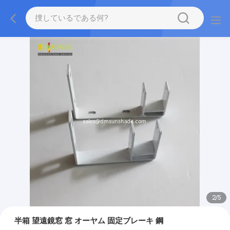
2
/
5
半箱 望遠鏡窓 窓 オーヤム 固定ブレーキ 鋼