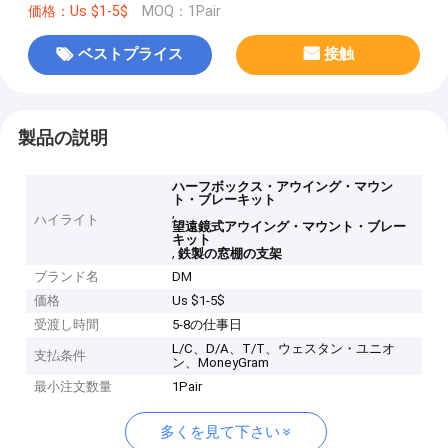
価格：Us $1-5$
MOQ：1Pair
ベストプライス
接触
製品の説明
ハーフボックス・アウイング・マウン
ト・ブレーキット
,
ハイライト
望遠鏡式アウイング・マウント・ブレー
キット
,
鉄製の窓棚の支架
ブランド名
DM
価格
Us $1-5$
受渡し時間
5-8の仕事日
L/C、D/A、T/T、ウェスタン・ユニオ
支払条件
ン、MoneyGram
最小注文数量
1Pair
多くを見て下さい