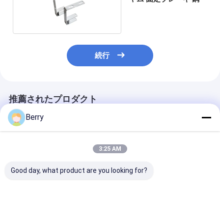
続行
推薦されたプロダクト
Berry
3:25 AM
Good day, what product are you looking for?
自動屋外オーニングモ
アクセサリー アクセサ
重荷用手動のオ
ーター風太陽センサー
リー シェードパーツ ア
グギアボックス
リモコンコーティング
ルミニウムと鋼製 アク
げられる天井の
アルミニウム
セサリー
ング,toldo 垂