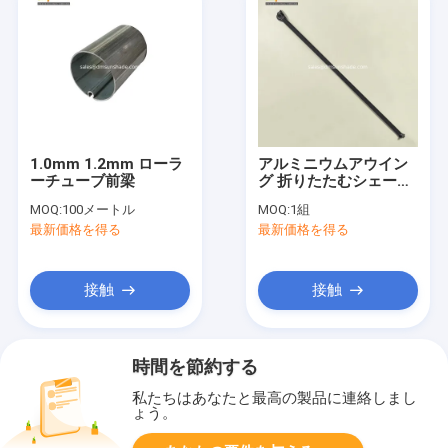
1.0mm 1.2mm ローラ
アルミニウムアウイン
ーチューブ前梁
グ 折りたたむシェード
アルミニウムアウイン
MOQ:
100メートル
MOQ:
1組
グ チェーンアーム アク
最新価格を得る
最新価格を得る
リル
接触
接触
時間を節約する
私たちはあなたと最高の製品に連絡しまし
ょう。