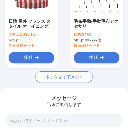
工場 ツアー
品質管理
日陰 屋外 フランス ス
毛布手動/手動毛布アク
タイル オーイニング
セサリー
連絡 ください
3M アルミ 引き下げ 可
価格:
US $35-100
価格:
$4.00
える 日陰
MOQ:
1
MOQ:
100~999個
ニュース
最新価格を得る
最新価格を得る
引金 を 求め て ください
接触
接触
多くを見て下さい
引き下げられるアレンジング・ハードウェア
防水引き込み式の日除け
メッセージ
迅速に返信します
引き下げられる窓の天幕
引き下げられる屋根の天幕