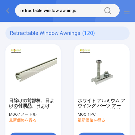
Retractable Window Awnings
(120)
日除けの前部棒、日よ
ホワイト アルミウム ア
けの付属品、日よけの
ウイング パーツ アーム
部品、中国の製造者
バー アウイング 接続
MOQ:
1メートル
MOQ:
1 PC
キット
最新価格を得る
最新価格を得る