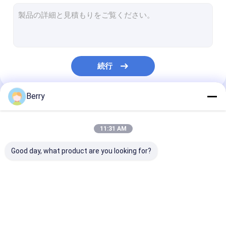
フランス 様式 の 幕張
日除けのローラーの管
屋外パティオの傘
続行
日曜日の陰の帆
パーゴラ オーイング キット
Berry
私たちのカテゴリー
完全なカセット日除け
11:31 AM
ローラーブラインドキット
Good day, what product are you looking for?
引き下げられるアレン
防水引き込み式の日除
引き下げられる
ジング・ハードウェア
け
幕