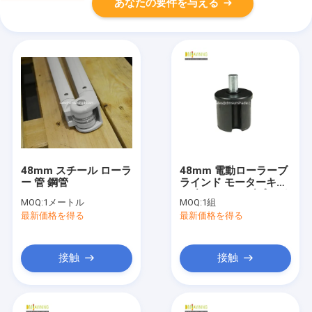
あなたの要件を与える
48mm スチール ローラ
48mm 電動ローラーブ
ー 管 鋼管
ラインド モーターキッ
ト 丸いチューブプラグ
MOQ:
1メートル
MOQ:
1組
アウイングフレーム ハ
最新価格を得る
最新価格を得る
ードウェア
接触
接触