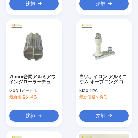
接触
接触
70mm合同アルミアウ
白いナイロン アルミニ
イングローラーチュー
ウム オーブニング コン
ブパイプアウイングパ
ポーネント
MOQ:
1メートル
MOQ:
1 PC
ーツ
最新価格を得る
最新価格を得る
接触
接触