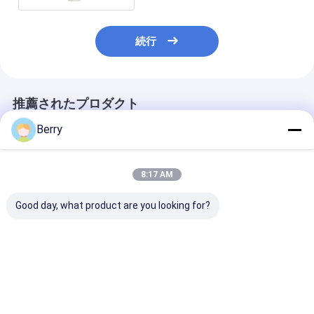
続行
推薦されたプロダクト
Berry
8:17 AM
Good day, what product are you looking for?
自動屋外オーニングモ
重荷用手動のオウニン
高品質アルミニ
ーター風太陽センサー
グギアボックス 引き上
納式オーニング
リモコンコーティング
げられる天井のオウニ
ル折りたたみア
アルミニウム
ング,toldo 垂直アルミ
フルカセットオ
釣り バットキャップ 銅
グ用
ベストプライス
ベストプライス
ベストプラ
合金