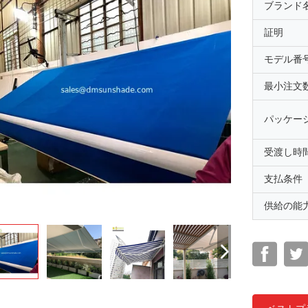
ブランド
証明
モデル番
最小注文
パッケー
受渡し時
支払条件
供給の能