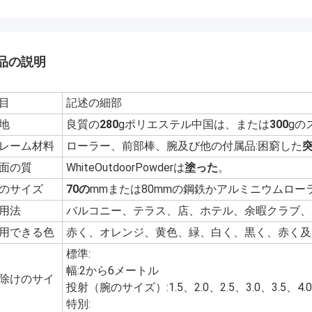
品の説明
目
記述の細部
地
良質の
280
gポリエステル中国は、または
300
gの
レーム材料
ローラー、前部棒、腕及び他の付属品:困窮した
面の質
WhiteOutdoorPowderは
塗った
。
のサイズ
70の
mmまたは80mmの鋼鉄かアルミニウムロー
用法
バルコニー、テラス、店、ホテル、余暇クラブ、
用できる色
赤く、オレンジ、黄色、緑、白く、黒く、赤く及
標準:
幅:2から6メートル
除けのサイ
投射（腕のサイズ）:1.5、2.0、2.5、3.0、3.5、4
特別: