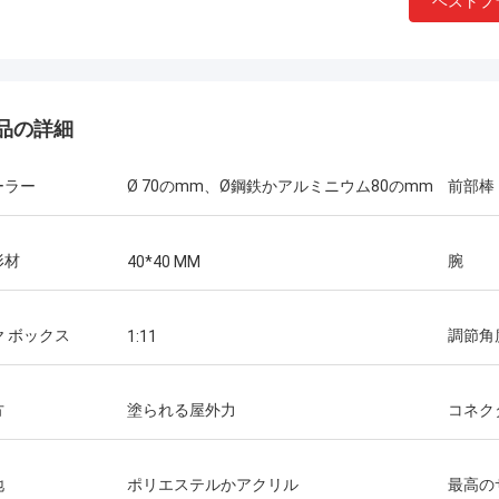
ベストプ
品の詳細
ーラー
Ø 70のmm、Ø鋼鉄かアルミニウム80のmm
前部棒
形材
腕
40*40 MM
ヤ ボックス
調節角
1:11
方
塗られる屋外力
コネク
地
ポリエステルかアクリル
最高の