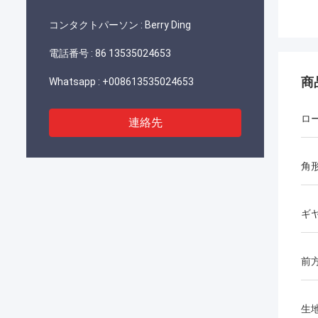
コンタクトパーソン :
Berry Ding
電話番号 :
86 13535024653
商
Whatsapp :
+008613535024653
ロ
連絡先
角
ギ
前
生