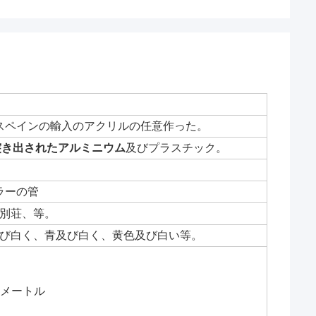
スペインの輸入のアクリルの任意作った。
突き出されたアルミニウム
及びプラスチック。
ラーの管
別荘、等。
び白く、青及び白く、黄色及び白い等。
.0メートル