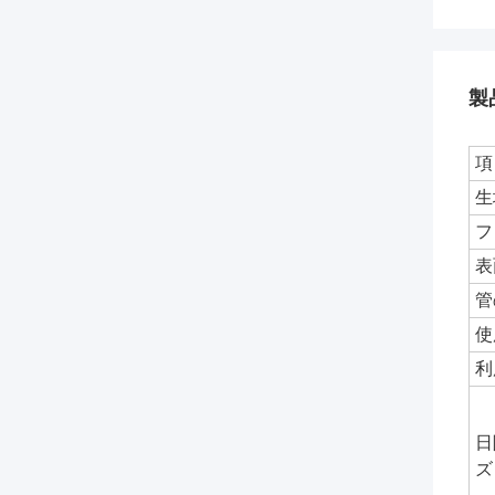
製
項
生
フ
表
管
使
利
日
ズ