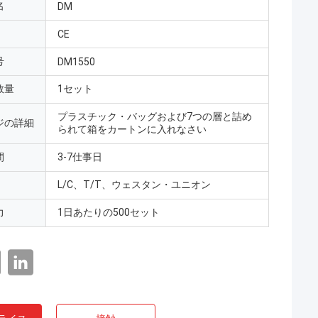
名
DM
CE
号
DM1550
数量
1セット
プラスチック・バッグおよび7つの層と詰め
ジの詳細
られて箱をカートンに入れなさい
間
3-7仕事日
L/C、T/T、ウェスタン・ユニオン
力
1日あたりの500セット