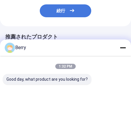
続行
推薦されたプロダクト
Berry
1:32 PM
Good day, what product are you looking for?
自動屋外オーニングモ
アクセサリー アクセサ
重荷用手動のオ
ーター風太陽センサー
リー シェードパーツ ア
グギアボックス
リモコンコーティング
ルミニウムと鋼製 アク
げられる天井の
アルミニウム
セサリー
ング,toldo 垂
釣り バットキャ
ベストプライス
ベストプライス
ベストプラ
合金