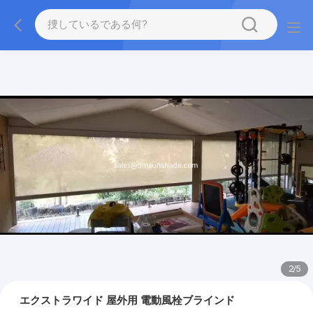
2
/
5
エクストラワイド 屋外用 電動風栓ブラインド