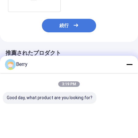
続行
推薦されたプロダクト
Berry
3:19 PM
Good day, what product are you looking for?
自動屋外オーニングモ
アクセサリー アクセサ
重荷用手動のオ
ーター風太陽センサー
リー シェードパーツ ア
グギアボックス
リモコンコーティング
ルミニウムと鋼製 アク
げられる天井の
アルミニウム
セサリー
ング,toldo 垂
釣り バットキャ
ベストプライス
ベストプライス
ベストプラ
合金