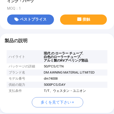
イング・パーツ
MOQ：1
ベストプライス
接触
製品の説明
,
現代 の ローラー チューブ
ハイライト
,
白色のローラーチューブ
アルミ製のRVアベリング部品
パッケージの詳細
50/PCS/CTN
ブランド名
DM AWNING MATERIAL LITMITED
モデル番号
dm74008
供給の能力
5000PCS/DAY
支払条件
T/T、ウェスタン・ユニオン
多くを見て下さい