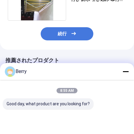
幕張
続行
推薦されたプロダクト
Berry
8:55 AM
Good day, what product are you looking for?
オーダーメイド 屋外日
屋外用モーター付き天
電動ペルゴラ 屋
陰 アルミニウム オーブ
窓 / 日焼け室 屋根 引き
アルミニウム 
ニング 半カセット 覆面
上げ式 天井 温室 天井
PVC 防水 庭 玄
引き上げられる腕 オー