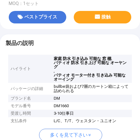
MOQ：1セット
ベストプライス
接触
製品の説明
,
家庭 防水 引き込み 可能な 窓 棚
パティオ 防水 引き上げ 可能な オーヤン
グ
ハイライト
,
パティオ モーター付き 引き込み 可能な
オーイング
bullbe袋および7層のカートン箱によって
パッケージの詳細
詰められる
ブランド名
DM
モデル番号
DM1660
受渡し時間
3-10仕事日
支払条件
L/C、T/T、ウェスタン・ユニオン
多くを見て下さい