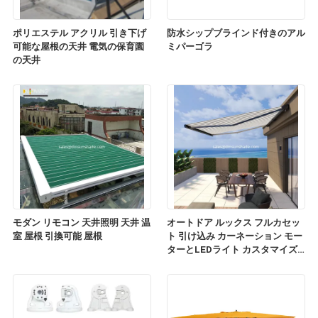
ポリエステル アクリル 引き下げ
防水シップブラインド付きのアル
可能な屋根の天井 電気の保育園
ミパーゴラ
の天井
モダン リモコン 天井照明 天井 温
オートドア ルックス フルカセッ
室 屋根 引換可能 屋根
ト 引け込み カーネーション モー
ターとLEDライト カスタマイズ
カーネーション