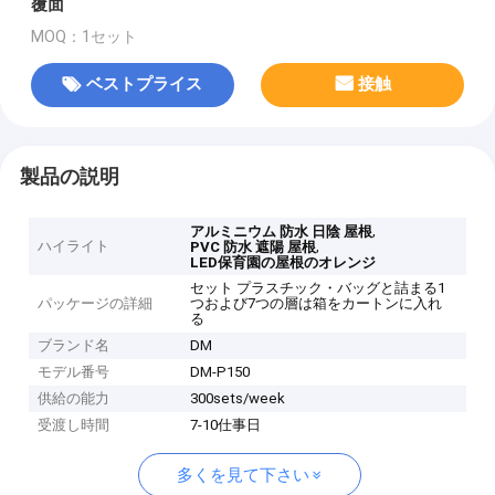
覆面
MOQ：1セット
ベストプライス
接触
製品の説明
,
アルミニウム 防水 日陰 屋根
ハイライト
,
PVC 防水 遮陽 屋根
LED保育園の屋根のオレンジ
セット プラスチック・バッグと詰まる1
パッケージの詳細
つおよび7つの層は箱をカートンに入れ
る
ブランド名
DM
モデル番号
DM-P150
供給の能力
300sets/week
受渡し時間
7-10仕事日
多くを見て下さい