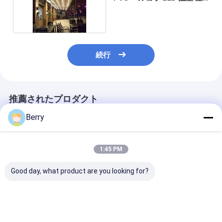
根 覆面
続行
推薦されたプロダクト
Berry
1:45 PM
Good day, what product are you looking for?
ポリエステル アクリル
モダン リモコン 天井照
防水・防日用 
引き下げ可能な屋根の
明 天井 温室 屋根 引換
可能な屋根の天
天井 電気の保育園の天
可能 屋根
下げ可能な天幕
井